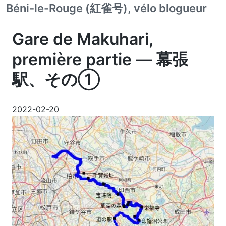
Béni-le-Rouge (紅雀号), vélo blogueur
Gare de Makuhari,
première partie — 幕張
駅、その①
2022-02-20