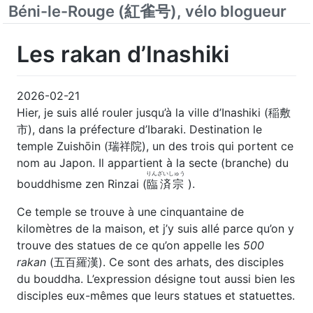
Béni-le-Rouge (紅雀号), vélo blogueur
Les rakan d’Inashiki
2026-02-21
Hier, je suis allé rouler jusqu’à la ville d’Inashiki (稲敷
市), dans la préfecture d’Ibaraki. Destination le
temple Zuishōin (瑞祥院), un des trois qui portent ce
nom au Japon. Il appartient à la secte (branche) du
りんざいしゅう
bouddhisme zen Rinzai (
臨済宗
).
Ce temple se trouve à une cinquantaine de
kilomètres de la maison, et j’y suis allé parce qu’on y
trouve des statues de ce qu’on appelle les
500
rakan
(五百羅漢). Ce sont des arhats, des disciples
du bouddha. L’expression désigne tout aussi bien les
disciples eux-mêmes que leurs statues et statuettes.