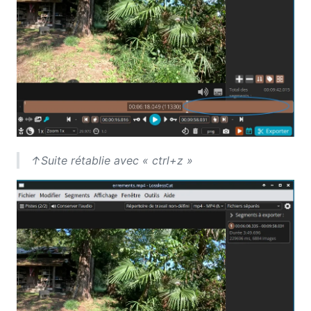
↑Suite rétablie avec « ctrl+z »