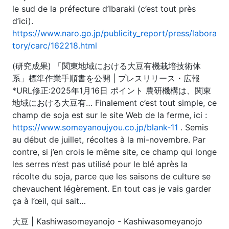
le sud de la préfecture d’Ibaraki (c’est tout près
d’ici).
https://www.naro.go.jp/publicity_report/press/labora
tory/carc/162218.html
(研究成果) 「関東地域における大豆有機栽培技術体
系」標準作業手順書を公開 | プレスリリース・広報
*URL修正:2025年1月16日 ポイント 農研機構は、関東
地域における大豆有… Finalement c’est tout simple, ce
champ de soja est sur le site Web de la ferme, ici :
https://www.someyanoujyou.co.jp/blank-11
. Semis
au début de juillet, récoltes à la mi-novembre. Par
contre, si j’en crois le même site, ce champ qui longe
les serres n’est pas utilisé pour le blé après la
récolte du soja, parce que les saisons de culture se
chevauchent légèrement. En tout cas je vais garder
ça à l’œil, qui sait…
大豆 | Kashiwasomeyanojo - Kashiwasomeyanojo