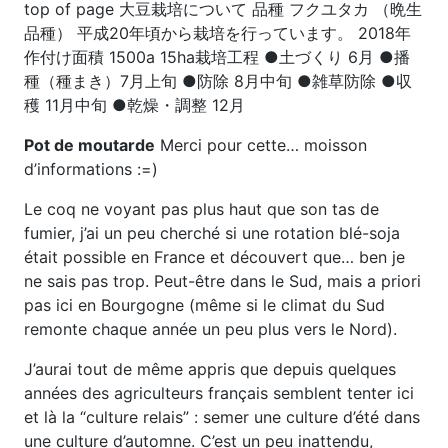
top of page 大豆栽培について 品種 フクユタカ （晩生
品種） 平成20年頃から栽培を行っています。 2018年
作付け面積 1500a 15ha​栽培工程 ●土づくり 6月 ●播
種（種まき）7月上旬 ●防除 8月中旬 ●雑草防除 ●収
穫 11月中旬 ●乾燥・調整 12月​
Pot de moutarde
Merci pour cette… moisson
d’informations :=)
Le coq ne voyant pas plus haut que son tas de
fumier, j’ai un peu cherché si une rotation blé-soja
était possible en France et découvert que… ben je
ne sais pas trop. Peut-être dans le Sud, mais a priori
pas ici en Bourgogne (même si le climat du Sud
remonte chaque année un peu plus vers le Nord).
J’aurai tout de même appris que depuis quelques
années des agriculteurs français semblent tenter ici
et là la “culture relais” : semer une culture d’été dans
une culture d’automne. C’est un peu inattendu,