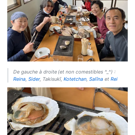
De gauche à droite (et non comestibles ^_^) :
Reina
,
Sider
, Takisukī,
Kotetchan
,
Salīna
et
Rei