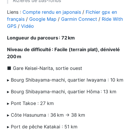
Rizières de bas-fonds
Liens :
Compte rendu en japonais
/
Fichier gpx en
français
/
Google Map
/
Garmin Connect
/
Ride With
GPS
/
Vidéo
Longueur du parcours : 72 km
Niveau de difficulté : Facile (terrain plat), dénivelé
200 m
■ Gare Keisei-Narita, sortie ouest
▸ Bourg Shibayama-machi, quartier Iwayama : 10 km
▸ Bourg Shibayama-machi, quartier Hōma : 13 km
▸ Pont Takoe : 27 km
▸ Côte Hasunuma : 36 km → 38 km
▸ Port de pêche Katakai : 51 km