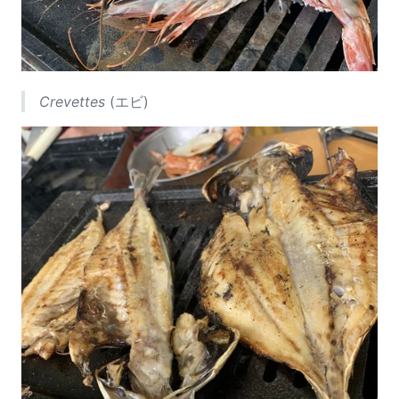
Crevettes
(エビ)