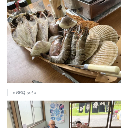
« BBQ set »