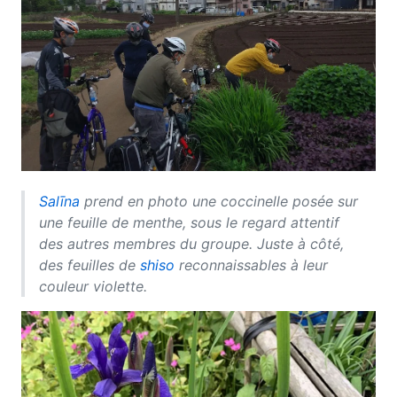
Salīna
prend en photo une coccinelle posée sur
une feuille de menthe, sous le regard attentif
des autres membres du groupe. Juste à côté,
des feuilles de
shiso
reconnaissables à leur
couleur violette.