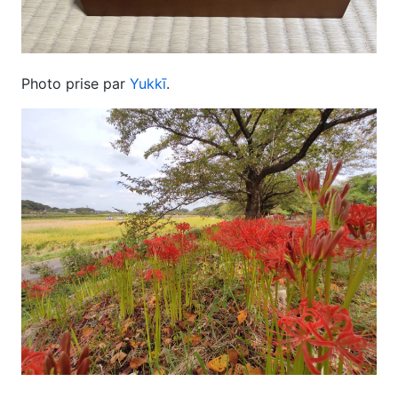
Photo prise par
Yukkī
.